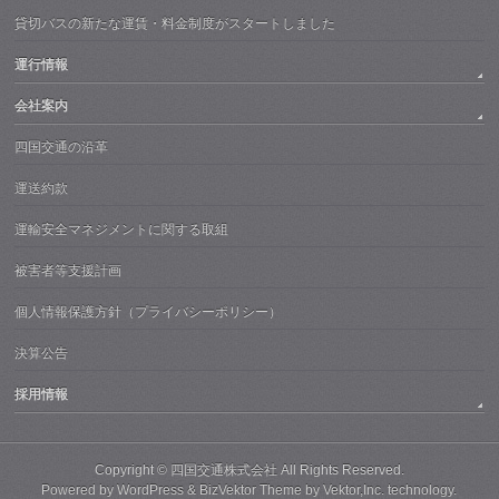
貸切バスの新たな運賃・料金制度がスタートしました
運行情報
会社案内
四国交通の沿革
運送約款
運輸安全マネジメントに関する取組
被害者等支援計画
個人情報保護方針（プライバシーポリシー）
決算公告
採用情報
Copyright ©
四国交通株式会社
All Rights Reserved.
Powered by
WordPress
&
BizVektor Theme
by
Vektor,Inc.
technology.