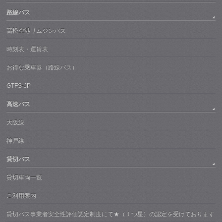
路線バス
高松空港リムジンバス
時刻表・運賃表
お得な乗車券（路線バス）
GTFS-JP
高速バス
大阪線
神戸線
貸切バス
貸切車両一覧
ご利用案内
貸切バス事業者安全性評価認定制度にて★（１つ星）の認定を受けております