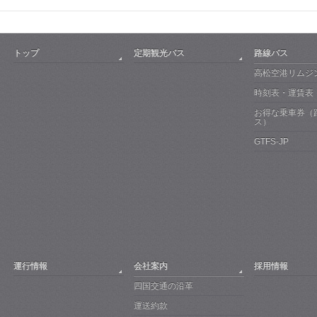
トップ
定期観光バス
路線バス
高松空港リムジ
時刻表・運賃表
お得な乗車券（
ス）
GTFS-JP
運行情報
会社案内
採用情報
四国交通の沿革
運送約款