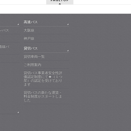
高速バス
ンバス
大阪線
神戸線
路線バ
貸切バス
貸切車両一覧
ご利用案内
貸切バス事業者安全性評
価認定制度にて★（１つ
星）の認定を受けており
ます
貸切バスの新たな運賃・
料金制度がスタートしま
した