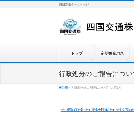
四国交通ホームページ
トップ
定期観光バス
行政処分のご報告につい
HOME
»
行政処分のご報告について（お詫び）
%e8%a1%8c%e6%94%bf%e5%87%a