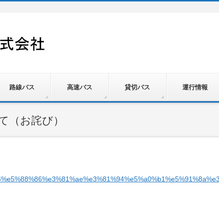
路線バス
高速バス
貸切バス
運行情報
て（お詫び）
6%e5%88%86%e3%81%ae%e3%81%94%e5%a0%b1%e5%91%8a%e3