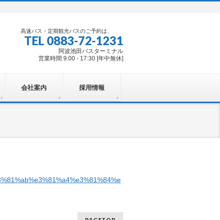
高速バス・定期観光バスのご予約は、
TEL 0883-72-1231
阿波池田バスターミナル
営業時間 9:00 - 17:30 [年中無休]
会社案内
採用情報
%81%ab%e3%81%a4%e3%81%84%e3%81%a6%ef%bc%88%e3%81
PAGETOP