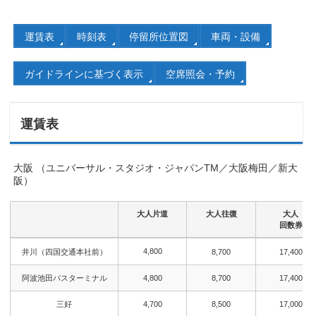
運賃表
時刻表
停留所位置図
車両・設備
ガイドラインに基づく表示
空席照会・予約
運賃表
大阪 （ユニバーサル・スタジオ・ジャパンTM／大阪梅田／新大
阪）
大人片道
大人往復
大人
回数券
大人片道
大人往復
大人
4,800
井川（四国交通本社前）
8,700
17,400
回数券
阿波池田バスターミナル
4,800
8,700
17,400
三好
4,700
8,500
17,000