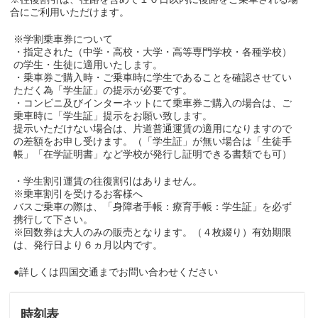
合にご利用いただけます。
※学割乗車券について
・指定された（中学・高校・大学・高等専門学校・各種学校）
の学生・生徒に適用いたします。
・乗車券ご購入時・ご乗車時に学生であることを確認させてい
ただく為「学生証」の提示が必要です。
・コンビニ及びインターネットにて乗車券ご購入の場合は、ご
乗車時に「学生証」提示をお願い致します。
提示いただけない場合は、片道普通運賃の適用になりますので
の差額をお申し受けます。（「学生証」が無い場合は「生徒手
帳」「在学証明書」など学校が発行し証明できる書類でも可）
・学生割引運賃の往復割引はありません。
※乗車割引を受けるお客様へ
バスご乗車の際は、「身障者手帳：療育手帳：学生証」を必ず
携行して下さい。
※回数券は大人のみの販売となります。（４枚綴り）有効期限
は、発行日より６ヵ月以内です。
●詳しくは四国交通までお問い合わせください
時刻表