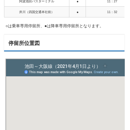
阿波池田バスターミナル
●
11：27
井川（四国交通本社前）
●
11：32
○は乗車専用停留所、●は降車専用停留所となります。
停留所位置図