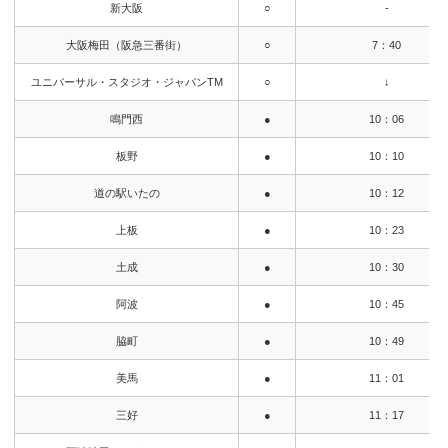
新大阪
○
-
大阪梅田（阪急三番街）
○
7：40
ユニバーサル・スタジオ・ジャパンTM
○
↓
鳴門西
●
10：06
板野
●
10：10
道の駅いたの
●
10：12
上板
●
10：23
土成
●
10：30
阿波
●
10：45
脇町
●
10：49
美馬
●
11：01
三好
●
11：17