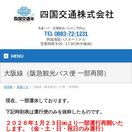
高速バス・定期観光バスのご予約は、
TEL
0883-72-1231
阿波池田バスターミナル
営業時間 9:00 - 17:30 [年中無休]
MENU
大阪線（阪急観光バス便 一部再開）
HOME
»
高速バス
»
大阪線（阪急観光バス便 一部再開）
現在、一部運休しております。
下記時刻表は運行便のみを抜粋したものです。
２０２６年１月２３日㈮より一部運行再開いた
します。（金・土・日・祝日のみ運行）