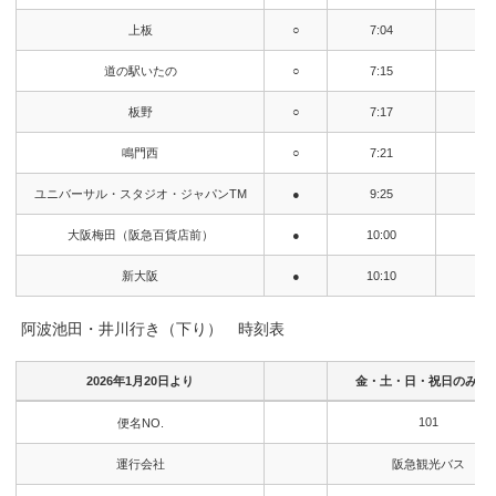
上板
○
7:04
9:
道の駅いたの
○
7:15
9:
板野
○
7:17
9:
鳴門西
○
7:21
9:
ユニバーサル・スタジオ・ジャパンTM
●
9:25
↓
大阪梅田（阪急百貨店前）
●
10:00
12:
新大阪
●
10:10
12:
阿波池田・井川行き（下り） 時刻表
2026年1月20日より
金・土・日・祝日のみ運
2026年1月20日より
金・土・日・祝日のみ運
101
便名NO.
運行会社
阪急観光バス