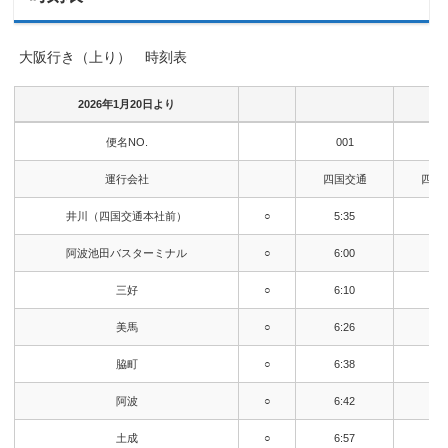
大阪行き（上り） 時刻表
2026年1月20日より
2026年1月20日より
便名NO.
001
00
運行会社
四国交通
四国
井川（四国交通本社前）
○
5:35
8:
阿波池田バスターミナル
○
6:00
8:
三好
○
6:10
8:
美馬
○
6:26
8:
脇町
○
6:38
9:
阿波
○
6:42
9:
土成
○
6:57
9: