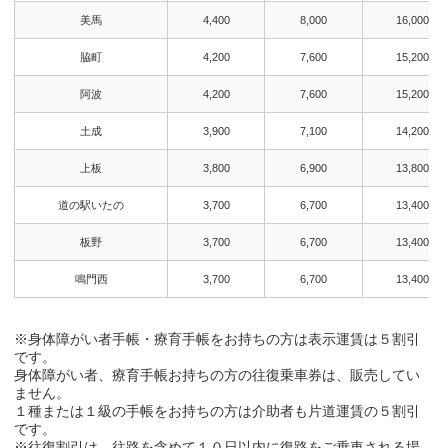
美馬
4,400
8,000
16,000
脇町
4,200
7,600
15,200
阿波
4,200
7,600
15,200
土成
3,900
7,100
14,200
上板
3,800
6,900
13,800
道の駅いたの
3,700
6,700
13,400
板野
3,700
6,700
13,400
鳴門西
3,700
6,700
13,400
※身体障がい者手帳・療育手帳をお持ちの方は表示運賃は５割引
です。
身体障がい者、療育手帳お持ちの方の往復乗車券は、販売してい
ません。
１種または１級の手帳をお持ちの方は介助者も片道運賃の５割引
です。
※往復割引は、往路を含めて１０日以内に復路をご乗車される場