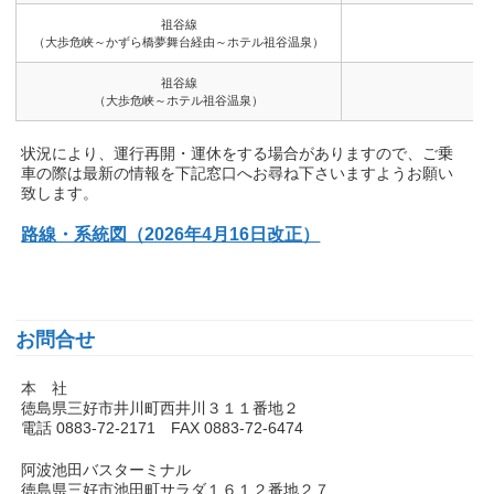
祖谷線
（大歩危峡～かずら橋夢舞台経由～ホテル祖谷温泉）
祖谷線
（大歩危峡～ホテル祖谷温泉）
状況により、運行再開・運休をする場合がありますので、ご乗
車の際は最新の情報を下記窓口へお尋ね下さいますようお願い
致します。
路線・系統図（2026年4月16日改正）
お問合せ
本 社
徳島県三好市井川町西井川３１１番地２
電話 0883-72-2171 FAX 0883-72-6474
阿波池田バスターミナル
徳島県三好市池田町サラダ１６１２番地２７