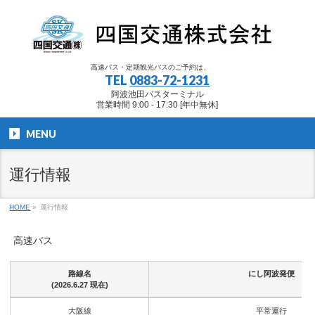
高速バス・定期観光バスのご予約は、
TEL
0883-72-1231
阿波池田バスターミナル
営業時間 9:00 - 17:30 [年中無休]
MENU
運行情報
HOME
»
運行情報
高速バス
路線名
にし阿波発便
(2026.6.27 現在)
路線名
にし阿波発便
大阪線
平常運行