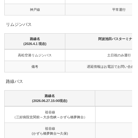
(2026.6.27 現在)
神戸線
平常運行
リムジンバス
路線名
阿波池田バスターミナル 
(2026.4.1 現在)
路線名
阿波池田バスターミナル 
高松空港リムジンバス
土日祝のみ運行
(2026.4.1 現在)
備考
遅延情報はお電話でお問い合わせ
路線バス
路線名
(2026.06.27.15:00現在)
路線名
祖谷線
(2026.06.27.15:00現在)
（三好病院玄関前～大歩危峡～かずら橋夢舞台）
祖谷線
(かずら橋夢舞台〜久保)