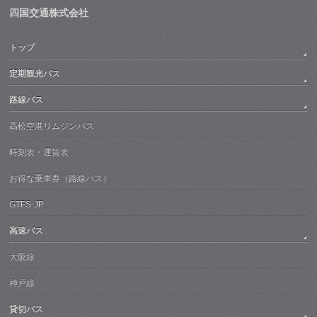
四国交通株式会社
トップ
定期観光バス
路線バス
高松空港リムジンバス
時刻表・運賃表
お得な乗車券（路線バス）
GTFS-JP
高速バス
大阪線
神戸線
貸切バス