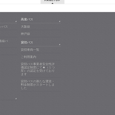
高速バス
ンバス
大阪線
神戸線
路線バ
貸切バス
貸切車両一覧
ご利用案内
貸切バス事業者安全性評
価認定制度にて★（１つ
星）の認定を受けており
ます
貸切バスの新たな運賃・
料金制度がスタートしま
した