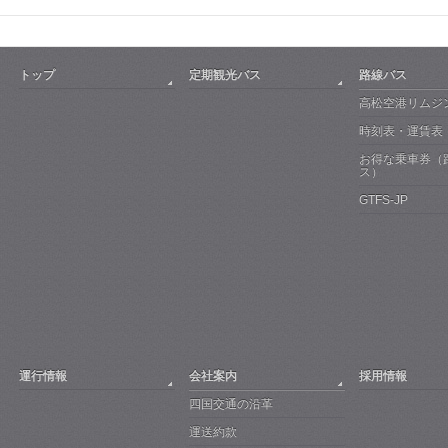
トップ
定期観光バス
路線バス
高松空港リムジ
時刻表・運賃表
お得な乗車券（
ス）
GTFS-JP
運行情報
会社案内
採用情報
四国交通の沿革
運送約款