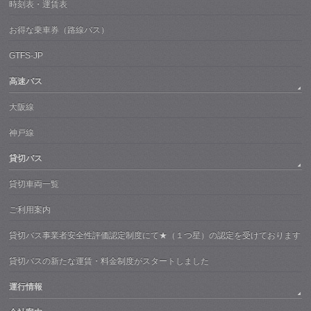
時刻表・運賃表
お得な乗車券（路線バス）
GTFS-JP
高速バス
大阪線
神戸線
貸切バス
貸切車両一覧
ご利用案内
貸切バス事業者安全性評価認定制度にて★（１つ星）の認定を受けております
貸切バスの新たな運賃・料金制度がスタートしました
運行情報