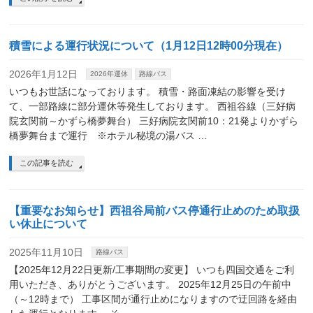
積雪による運行状況について（1月12日12時00分現在）
2026年1月12日
2026年運休
路線バス
いつもお世話になっております。 積雪・路面凍結の影響を受け
て、一部路線に部分運休等発生しております。 西祖谷線（三好病
院玄関前～かずら橋夢舞台） 三好病院玄関前10：21発よりかずら
橋夢舞台まで運行 ※ホテル秘境の湯バス …
この記事を読む
【重要なお知らせ】西祖谷局前バス停通行止めのため取扱
い休止について
2025年11月10日
路線バス
【2025年12月22日更新/工事期間の変更】 いつも四国交通をご利
用いただき、ありがとうございます。 2025年12月25日の午前中
（～12時まで） 工事区間が通行止めになりますので迂回路を経由