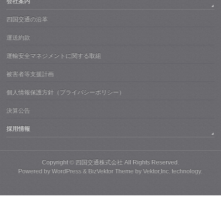
会社案内
四国交通の沿革
運送約款
運輸安全マネジメントに関する取組
被害者等支援計画
個人情報保護方針（プライバシーポリシー）
決算公告
採用情報
Copyright ©
四国交通株式会社
All Rights Reserved.
Powered by
WordPress
&
BizVektor Theme
by
Vektor,Inc.
technology.