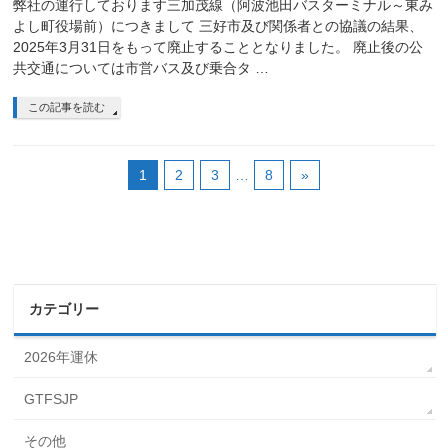
弊社の運行しております三加茂線（阿波池田バスターミナル～東み
よし町役場前）につきまして 三好市及び関係者との協議の結果、
2025年3月31日をもって廃止することとなりました。 廃止後の公
共交通については市営バス及び乗合タ …
この記事を読む
1
2
3
…
8
»
カテゴリー
2026年運休
GTFSJP
その他