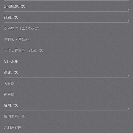
定期観光バス
路線バス
高松空港リムジンバス
時刻表・運賃表
お得な乗車券（路線バス）
GTFS-JP
高速バス
大阪線
神戸線
貸切バス
貸切車両一覧
ご利用案内