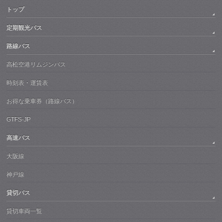
トップ
定期観光バス
路線バス
高松空港リムジンバス
時刻表・運賃表
お得な乗車券（路線バス）
GTFS-JP
高速バス
大阪線
神戸線
貸切バス
貸切車両一覧