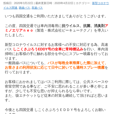
投稿日 : 2020年3月22日
最終更新日時 : 2020年4月22日
カテゴリー :
新型コロナウ
イルス関連
,
路線バス
,
高速バス
いつも四国交通をご利用いただきましてありがとうございます。
この度、四国交通では車内消毒用に
抗ウイルス、抗菌、消臭剤
ア
ミノエリアｎｅｏ
（製造・株式会社ピーキューテクノ）を導入い
たしました。
新型コロナウイルスに対するお客様への不安に対応する為、高速
バス
しこくさぶろうEDDY号の全車に常時積込み
を行い、車内清
掃時にお客様の手に触れる部分を中心にスプレー噴霧を行ってお
ります。
一般路線バスについても、
バスが毎晩全車帰庫した際に加えて、
お客さまの利用状況に応じて日中に於いても適時スプレー噴霧
を
行っております。
お客様におかれましてはバスご利用に際しては、公共スペースや
密室空間である事など、ご不安に思われることが多い事と存じま
すが、少しでも不安な思いが抑えられるなら幸いです。
また、咳エチケットなど従来の対策も継続して頂ければと思いま
す。
今後とも四国交通 しこくさぶろうＥＤＤＹ号をよろしくお願い