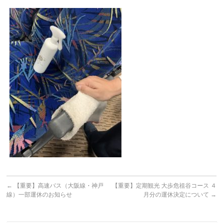
←
【重要】高速バス（大阪線・神戸
【重要】定期観光 大歩危祖谷コース ４
線）一部運休のお知らせ
月分の運休決定について
→