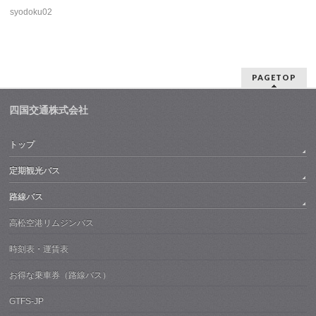
syodoku02
PAGETOP
四国交通株式会社
トップ
定期観光バス
路線バス
高松空港リムジンバス
時刻表・運賃表
お得な乗車券（路線バス）
GTFS-JP