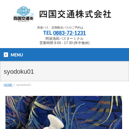
高速バス・定期観光バスのご予約は、
TEL
0883-72-1231
阿波池田バスターミナル
営業時間 9:00 - 17:30 [年中無休]
MENU
syodoku01
HOME
»
syodoku01