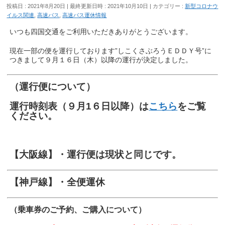
投稿日 : 2021年8月20日
最終更新日時 : 2021年10月10日
カテゴリー :
新型コロナウ
イルス関連
,
高速バス
,
高速バス運休情報
いつも四国交通をご利用いただきありがとうございます。
現在一部の便を運行しております”しこくさぶろうＥＤＤＹ号”に
つきまして９月１６日（木）以降の運行が決定しました。
（運行便について）
運行時刻表（９月1６日以降）は
こちら
をご覧
ください。
【大阪線】
・運行便は現状と同じです。
【神戸線】
・全便運休
（乗車券のご予約、ご購入について）