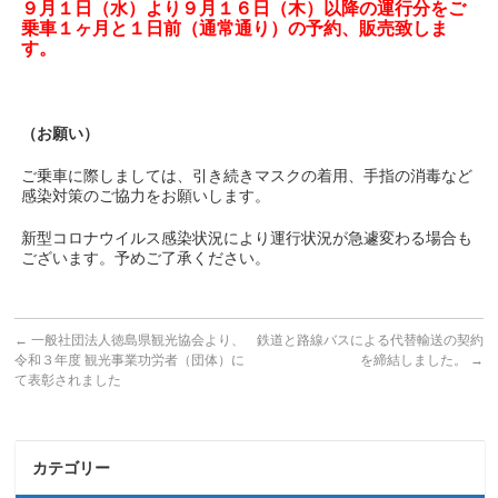
９月１日（水）より９月１６日（木）以降の運行分をご
乗車１ヶ月と１日前（通常通り）の予約、販売致しま
す。
（お願い）
ご乗車に際しましては、引き続きマスクの着用、手指の消毒など
感染対策のご協力をお願いします。
新型コロナウイルス感染状況により運行状況が急遽変わる場合も
ございます。予めご了承ください。
←
一般社団法人徳島県観光協会より、
鉄道と路線バスによる代替輸送の契約
令和３年度 観光事業功労者（団体）に
を締結しました。
→
て表彰されました
カテゴリー