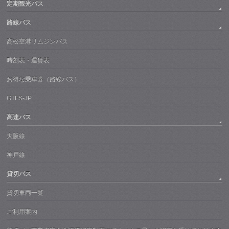
定期観光バス
路線バス
高松空港リムジンバス
時刻表・運賃表
お得な乗車券（路線バス）
GTFS-JP
高速バス
大阪線
神戸線
貸切バス
貸切車両一覧
ご利用案内