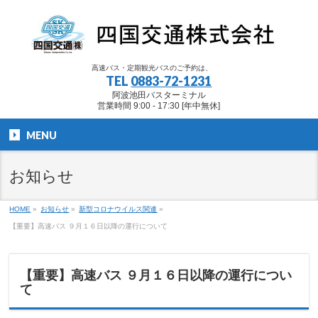
高速バス・定期観光バスのご予約は、
TEL
0883-72-1231
阿波池田バスターミナル
営業時間 9:00 - 17:30 [年中無休]
MENU
お知らせ
HOME
»
お知らせ
»
新型コロナウイルス関連
»
【重要】高速バス ９月１６日以降の運行について
【重要】高速バス ９月１６日以降の運行につい
て