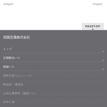
image0
image2
PAGETOP
四国交通株式会社
トップ
定期観光バス
路線バス
高松空港リムジンバス
時刻表・運賃表
お得な乗車券（路線バス）
GTFS-JP