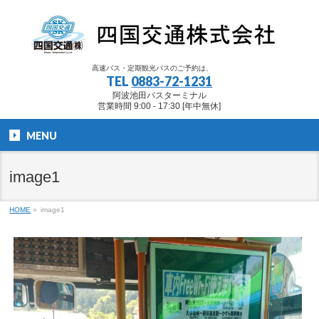
高速バス・定期観光バスのご予約は、
TEL
0883-72-1231
阿波池田バスターミナル
営業時間 9:00 - 17:30 [年中無休]
MENU
image1
HOME
»
image1