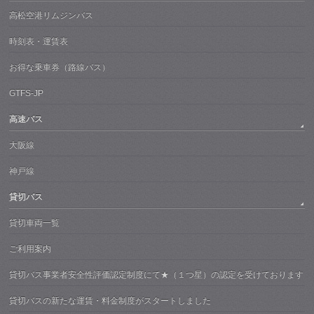
高松空港リムジンバス
時刻表・運賃表
お得な乗車券（路線バス）
GTFS-JP
高速バス
大阪線
神戸線
貸切バス
貸切車両一覧
ご利用案内
貸切バス事業者安全性評価認定制度にて★（１つ星）の認定を受けております
貸切バスの新たな運賃・料金制度がスタートしました