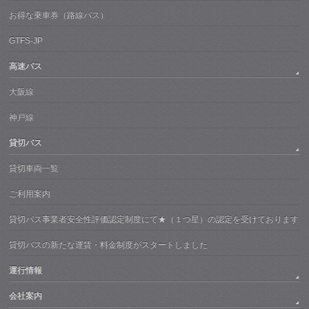
お得な乗車券（路線バス）
GTFS-JP
高速バス
大阪線
神戸線
貸切バス
貸切車両一覧
ご利用案内
貸切バス事業者安全性評価認定制度にて★（１つ星）の認定を受けております
貸切バスの新たな運賃・料金制度がスタートしました
運行情報
会社案内