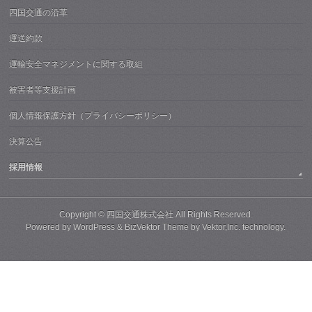
四国交通の沿革
運送約款
運輸安全マネジメントに関する取組
被害者等支援計画
個人情報保護方針（プライバシーポリシー）
決算公告
採用情報
Copyright ©
四国交通株式会社
All Rights Reserved.
Powered by
WordPress
&
BizVektor Theme
by
Vektor,Inc.
technology.