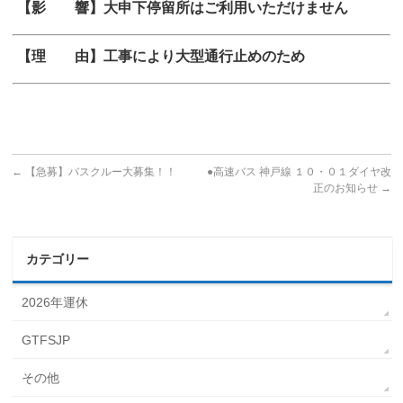
【影 響】大申下停留所はご利用いただけません
【理 由】工事により大型通行止めのため
←
【急募】バスクルー大募集！！
●高速バス 神戸線 １０・０１ダイヤ改
正のお知らせ
→
カテゴリー
2026年運休
GTFSJP
その他