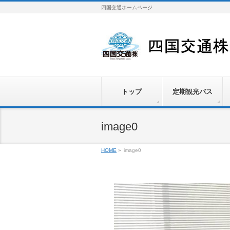
四国交通ホームページ
トップ
定期観光バス
image0
HOME
»
image0