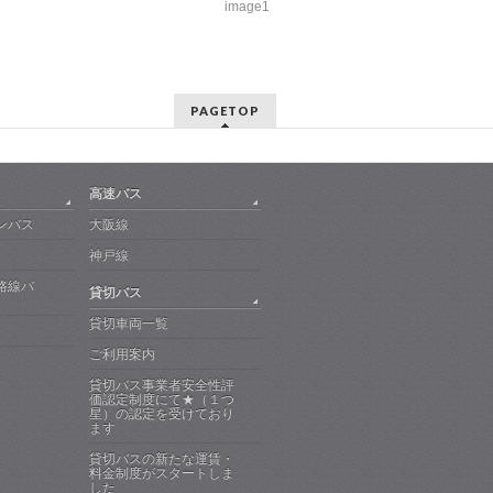
image1
PAGETOP
高速バス
ンバス
大阪線
神戸線
路線バ
貸切バス
貸切車両一覧
ご利用案内
貸切バス事業者安全性評
価認定制度にて★（１つ
星）の認定を受けており
ます
貸切バスの新たな運賃・
料金制度がスタートしま
した