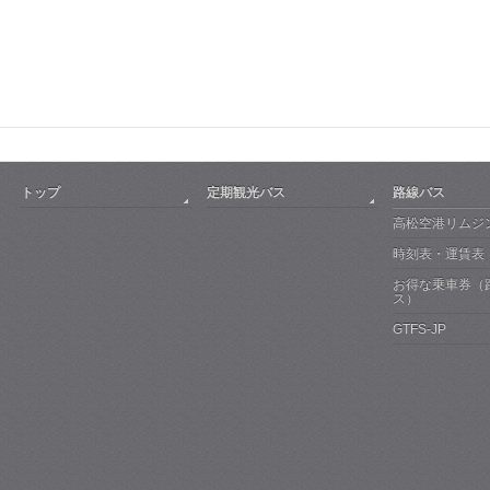
トップ
定期観光バス
路線バス
高松空港リムジ
時刻表・運賃表
お得な乗車券（
ス）
GTFS-JP