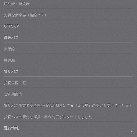
時刻表・運賃表
お得な乗車券（路線バス）
GTFS-JP
高速バス
大阪線
神戸線
貸切バス
貸切車両一覧
ご利用案内
貸切バス事業者安全性評価認定制度にて★（１つ星）の認定を受けております
貸切バスの新たな運賃・料金制度がスタートしました
運行情報