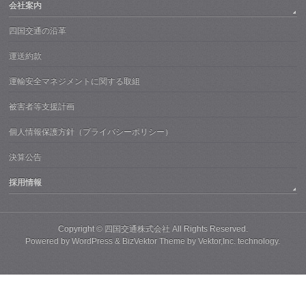
会社案内
四国交通の沿革
運送約款
運輸安全マネジメントに関する取組
被害者等支援計画
個人情報保護方針（プライバシーポリシー）
決算公告
採用情報
Copyright ©
四国交通株式会社
All Rights Reserved.
Powered by
WordPress
&
BizVektor Theme
by
Vektor,Inc.
technology.