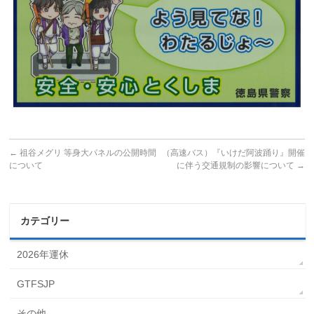
←
祖谷メグリ 等身大パネルの公開時間
（高速バス）『いけだ阿波踊り』開催
について
に伴う交通規制の影響について
→
カテゴリー
2026年運休
GTFSJP
その他