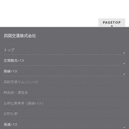
PAGETOP
四国交通株式会社
トップ
定期観光バス
路線バス
高松空港リムジンバス
時刻表・運賃表
お得な乗車券（路線バス）
GTFS-JP
高速バス