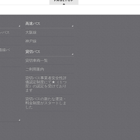
高速バス
ンバス
大阪線
神戸線
路線バ
貸切バス
貸切車両一覧
ご利用案内
貸切バス事業者安全性評
価認定制度にて★（１つ
星）の認定を受けており
ます
貸切バスの新たな運賃・
料金制度がスタートしま
した