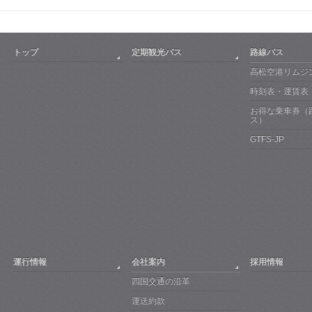
トップ
定期観光バス
路線バス
高松空港リムジ
時刻表・運賃表
お得な乗車券（
ス）
GTFS-JP
運行情報
会社案内
採用情報
四国交通の沿革
運送約款