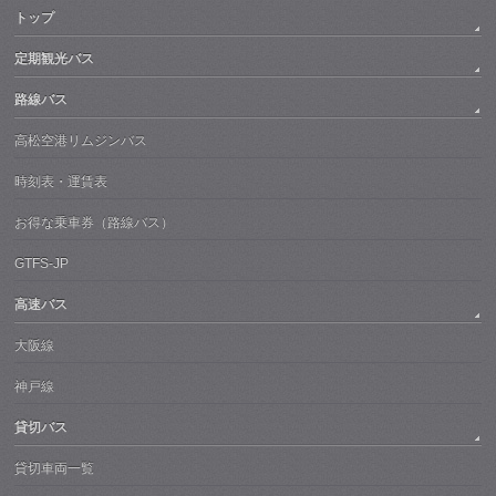
トップ
定期観光バス
路線バス
高松空港リムジンバス
時刻表・運賃表
お得な乗車券（路線バス）
GTFS-JP
高速バス
大阪線
神戸線
貸切バス
貸切車両一覧