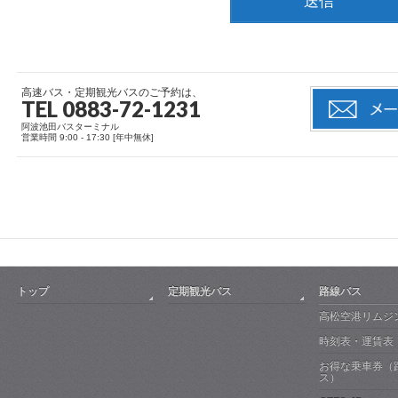
高速バス・定期観光バスのご予約は、
TEL 0883-72-1231
阿波池田バスターミナル
営業時間 9:00 - 17:30 [年中無休]
トップ
定期観光バス
路線バス
高松空港リムジ
時刻表・運賃表
お得な乗車券（
ス）