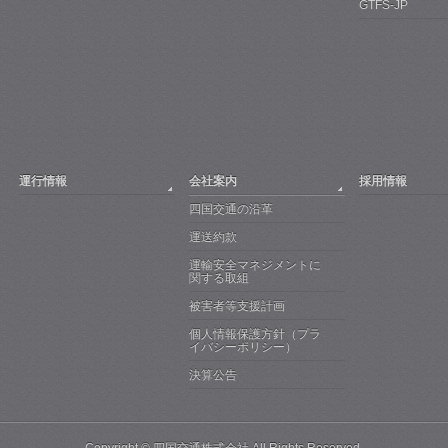
GTFS-JP
運行情報
会社案内
採用情報
四国交通の沿革
運送約款
運輸安全マネジメントに
関する取組
被害者等支援計画
個人情報保護方針（プラ
イバシーポリシー）
決算公告