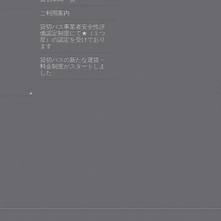
ご利用案内
貸切バス事業者安全性評
価認定制度にて★（１つ
星）の認定を受けており
ます
貸切バスの新たな運賃・
料金制度がスタートしま
した