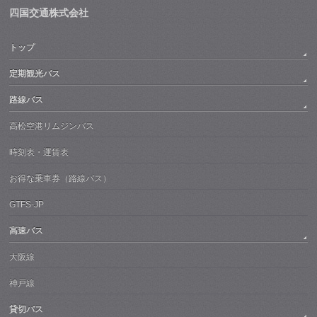
四国交通株式会社
トップ
定期観光バス
路線バス
高松空港リムジンバス
時刻表・運賃表
お得な乗車券（路線バス）
GTFS-JP
高速バス
大阪線
神戸線
貸切バス