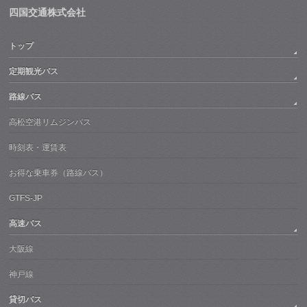
四国交通株式会社
トップ
定期観光バス
路線バス
高松空港リムジンバス
時刻表・運賃表
お得な乗車券（路線バス）
GTFS-JP
高速バス
大阪線
神戸線
貸切バス