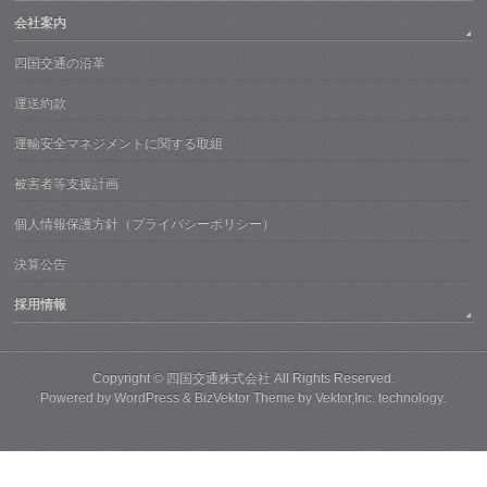
会社案内
四国交通の沿革
運送約款
運輸安全マネジメントに関する取組
被害者等支援計画
個人情報保護方針（プライバシーポリシー）
決算公告
採用情報
Copyright ©
四国交通株式会社
All Rights Reserved.
Powered by
WordPress
&
BizVektor Theme
by
Vektor,Inc.
technology.