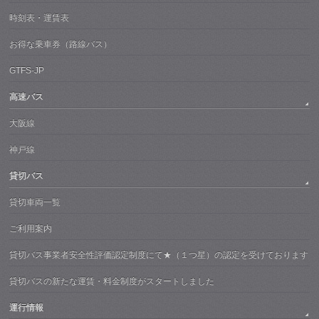
時刻表・運賃表
お得な乗車券（路線バス）
GTFS-JP
高速バス
大阪線
神戸線
貸切バス
貸切車両一覧
ご利用案内
貸切バス事業者安全性評価認定制度にて★（１つ星）の認定を受けております
貸切バスの新たな運賃・料金制度がスタートしました
運行情報