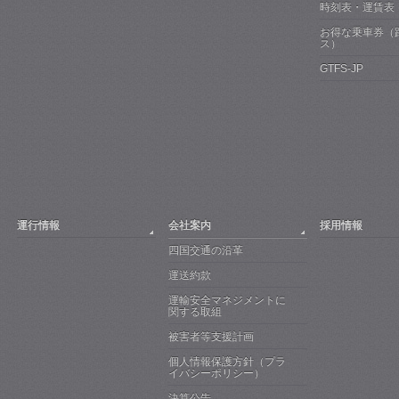
時刻表・運賃表
お得な乗車券（
ス）
GTFS-JP
運行情報
会社案内
採用情報
四国交通の沿革
運送約款
運輸安全マネジメントに
関する取組
被害者等支援計画
個人情報保護方針（プラ
イバシーポリシー）
決算公告