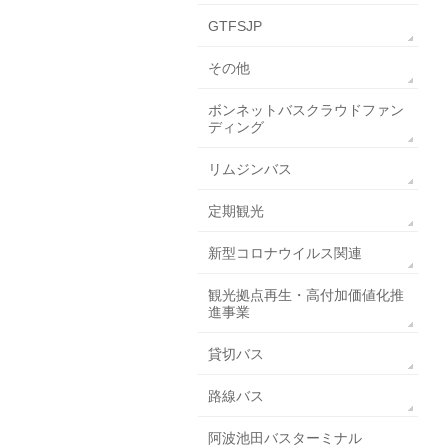
GTFSJP
その他
ボンネットバスクラウドファン
ディング
リムジンバス
定期観光
新型コロナウイルス関連
観光拠点再生・高付加価値化推
進事業
貸切バス
路線バス
阿波池田バスターミナル