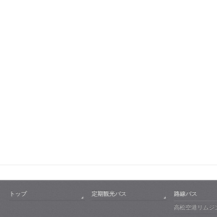
トップ
定期観光バス
路線バス
高松空港リムジ