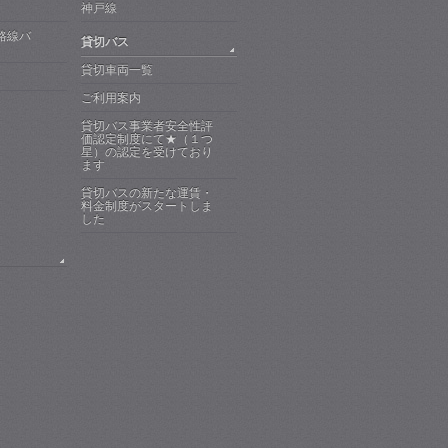
神戸線
路線バ
貸切バス
貸切車両一覧
ご利用案内
貸切バス事業者安全性評
価認定制度にて★（１つ
星）の認定を受けており
ます
貸切バスの新たな運賃・
料金制度がスタートしま
した