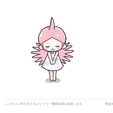
←
２０２１年６月１日より フリー乗降区間を追加します。
阿波