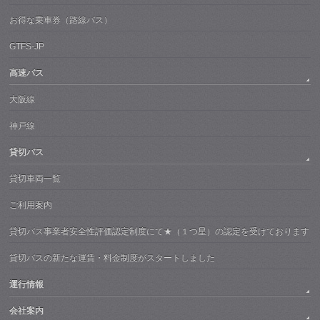
お得な乗車券（路線バス）
GTFS-JP
高速バス
大阪線
神戸線
貸切バス
貸切車両一覧
ご利用案内
貸切バス事業者安全性評価認定制度にて★（１つ星）の認定を受けております
貸切バスの新たな運賃・料金制度がスタートしました
運行情報
会社案内