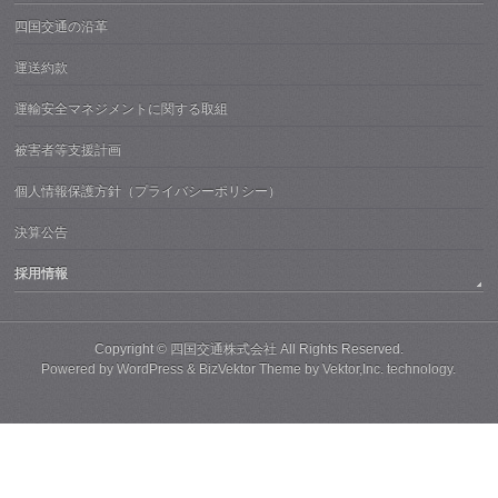
四国交通の沿革
運送約款
運輸安全マネジメントに関する取組
被害者等支援計画
個人情報保護方針（プライバシーポリシー）
決算公告
採用情報
Copyright ©
四国交通株式会社
All Rights Reserved.
Powered by
WordPress
&
BizVektor Theme
by
Vektor,Inc.
technology.