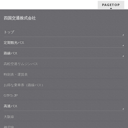
PAGETOP
四国交通株式会社
トップ
定期観光バス
路線バス
高松空港リムジンバス
時刻表・運賃表
お得な乗車券（路線バス）
GTFS-JP
高速バス
大阪線
神戸線