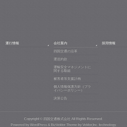
運行情報
会社案内
採用情報
四国交通の沿革
運送約款
運輸安全マネジメントに
関する取組
被害者等支援計画
個人情報保護方針（プラ
イバシーポリシー）
決算公告
Copyright ©
四国交通株式会社
All Rights Reserved.
Powered by
WordPress
&
BizVektor Theme
by
Vektor,Inc.
technology.