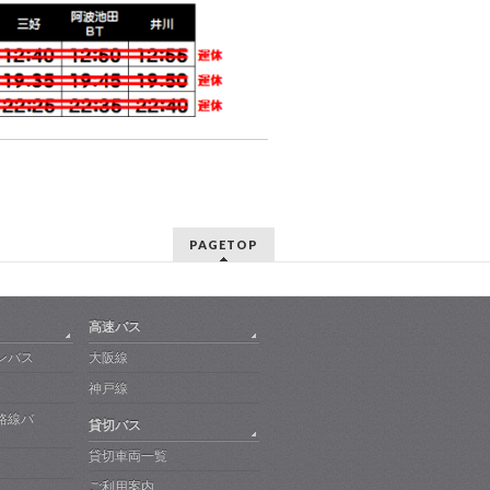
PAGETOP
高速バス
ンバス
大阪線
神戸線
路線バ
貸切バス
貸切車両一覧
ご利用案内