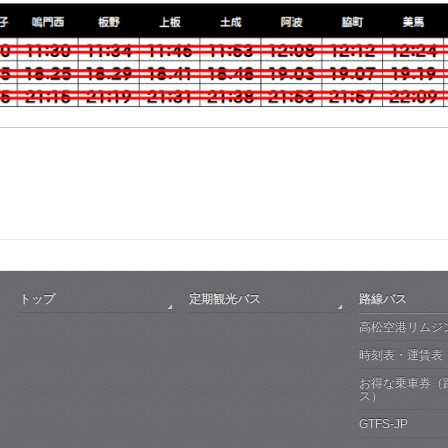
トップ
定期観光バス
路線バス
高松空港リムジ
時刻表・運賃表
お得な乗車券（
ス）
GTFS-JP