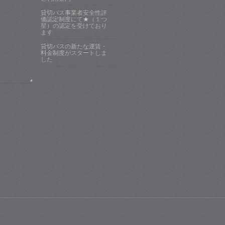
貸切バス事業者安全性評
価認定制度にて★（１つ
星）の認定を受けており
ます
貸切バスの新たな運賃・
料金制度がスタートしま
した