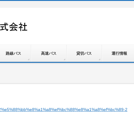
路線バス
高速バス
貸切バス
運行情報
%e5%88%bb%e8%a1%a8%ef%bc%88%e8%a1%a8%ef%bc%89-2