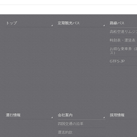
トップ
定期観光バス
路線バス
高松空港リムジ
時刻表・運賃表
お得な乗車券（
ス）
GTFS-JP
運行情報
会社案内
採用情報
四国交通の沿革
運送約款