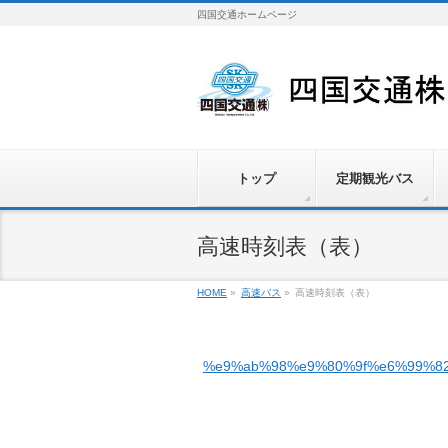
四国交通ホームページ
トップ
定期観光バス
高速時刻表（表）
HOME
»
高速バス
»
高速時刻表（表）
%e9%ab%98%e9%80%9f%e6%99%82