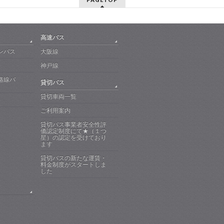
高速バス
ンバス
大阪線
神戸線
路線バ
貸切バス
貸切車両一覧
ご利用案内
貸切バス事業者安全性評
価認定制度にて★（１つ
星）の認定を受けており
ます
貸切バスの新たな運賃・
料金制度がスタートしま
した