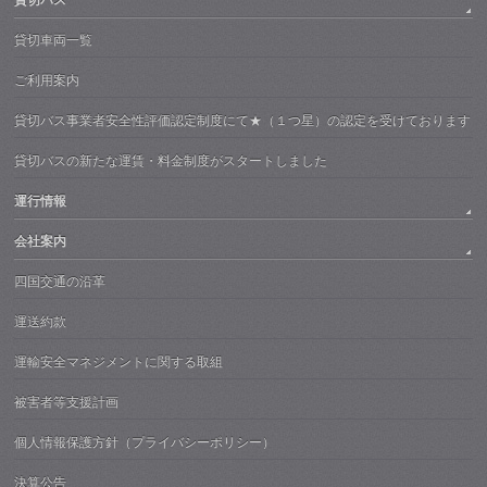
貸切バス
貸切車両一覧
ご利用案内
貸切バス事業者安全性評価認定制度にて★（１つ星）の認定を受けております
貸切バスの新たな運賃・料金制度がスタートしました
運行情報
会社案内
四国交通の沿革
運送約款
運輸安全マネジメントに関する取組
被害者等支援計画
個人情報保護方針（プライバシーポリシー）
決算公告