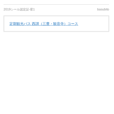
2019シール認定証-星1
basubito
定期観光バス 西讃（三豊・観音寺）コース